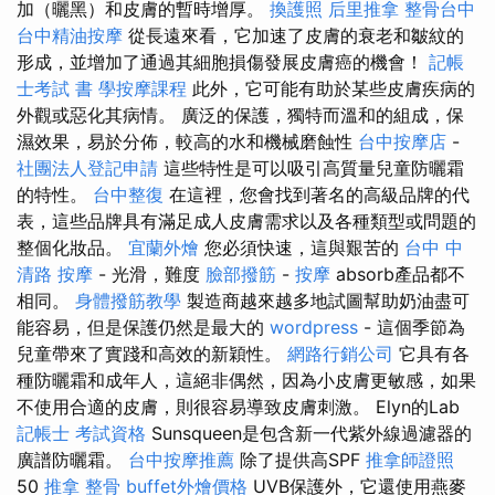
加（曬黑）和皮膚的暫時增厚。
換護照
后里推拿
整骨台中
台中精油按摩
從長遠來看，它加速了皮膚的衰老和皺紋的
形成，並增加了通過其細胞損傷發展皮膚癌的機會！
記帳
士考試 書
學按摩課程
此外，它可能有助於某些皮膚疾病的
外觀或惡化其病情。 廣泛的保護，獨特而溫和的組成，保
濕效果，易於分佈，較高的水和機械磨蝕性
台中按摩店
-
社團法人登記申請
這些特性是可以吸引高質量兒童防曬霜
的特性。
台中整復
在這裡，您會找到著名的高級品牌的代
表，這些品牌具有滿足成人皮膚需求以及各種類型或問題的
整個化妝品。
宜蘭外燴
您必須快速，這與艱苦的
台中 中
清路 按摩
- 光滑，難度
臉部撥筋
-
按摩
absorb產品都不
相同。
身體撥筋教學
製造商越來越多地試圖幫助奶油盡可
能容易，但是保護仍然是最大的
wordpress
- 這個季節為
兒童帶來了實踐和高效的新穎性。
網路行銷公司
它具有各
種防曬霜和成年人，這絕非偶然，因為小皮膚更敏感，如果
不使用合適的皮膚，則很容易導致皮膚刺激。 Elyn的Lab
記帳士 考試資格
Sunsqueen是包含新一代紫外線過濾器的
廣譜防曬霜。
台中按摩推薦
除了提供高SPF
推拿師證照
50
推拿 整骨
buffet外燴價格
UVB保護外，它還使用燕麥