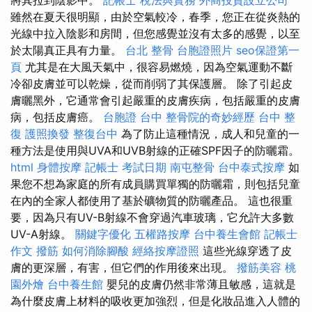
雖然在夏天很明顯，由於空氣較冷，春季，您正在從炎熱的
光線中拉入陰影和房間，但您感覺並沒有太多的感覺，以至
於太陽真正具有力量。
台北 整骨
台胞證照片
seo保證第一
頁
尤其是在大風天氣中，很容易燃燒，因為空氣運動不斷
冷卻皮膚並可以乾燥，從而削弱了其保護層。 除了引起皮
膚曬黑外，它通常會引起嚴重的皮膚疾病，包括嚴重的皮膚
病，包括皮膚癌。
台胞證 台中
整骨院的奇妙經歷
台中 整
復
護照換發
整復台中
為了防止這種情況，成人和兒童的一
種方法是使用與UVA和UVB射線的正確SPF因子的防曬霜。
html
身體按摩
記帳士 考試日期
南屯整骨
台中泰式按摩
如
果您不想為家庭的所有成員購買單獨的防曬霜，則包括兒童
在內的全家人都使用了基於礦物質的防曬產品。 這也很重
要，因為只有UV-B射線不會穿過汽車玻璃，它允許大多數
UV-A射線。
關鍵字優化
五權路按摩
台中養生會館
記帳士
作文
撥筋
如何消除腳酸
經絡按摩證照
這些光線穿透了皮
膚的更深層，有害，但它們的作用後來出現。
撥筋美容
桃
園外燴
台中養生館
嬰兒的皮膚仍然非常薄且敏感，這就是
為什麼皮膚上材料的吸收更加強烈，但是化妝品進入人體的