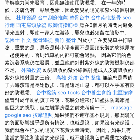
降解能力尚未發育，因此無法使用防曬霜。 在一年的時
候，皮膚含有一點黑色素，因此嬰兒的陽光和紫外線輻射較
低。
杜拜簽證
台中刮痧推薦
整骨台中
台中南屯整骨
seo
行銷
西屯肩頸放鬆
嚴師傅撥筋棒
應在6個月的時間內避免
陽光直射，即使一家人在游泳，嬰兒也必須留在陰影中。
記帳士 作文
整骨學徒
新竹 整骨
對於小子在嬰兒車中打噴
嚏，重要的是，屏蔽是與小陽傘而不是圓頂安裝的紡織尿布
一起使用的，否則汽車的內部可能會過熱。 因為它們的色
素沉著系統仍在發展，並且他們針對紫外線的防禦機制仍然
不足。
外商投資
幼兒吸收的紫外線輻射是成人皮膚吸收的
紫外線輻射量的三倍。
高雄 外燴
台中 整復
無論您是帶孩
子去海濱還是長途散步，還是遠足山息，都可以在手頭有良
好的防曬霜。
台中撥筋
seo tools
台中養生會館
北區按摩
儘管對於年幼的孩子來說，花幾分鐘來仔細塗抹防曬霜是一
個巨大的挑戰，但在離開房屋之前先考慮一下。
massage
google seo
按摩證照
如果我們不遵守基本規則，那麼陽光
的負面影響幾乎是所有情況，也就是說，如果沒有光保護，
我們就會在強烈的陽光下花費大量時間。 因此，如果只有
適當的關注和適當的光保護，就不建議將它們暴露在3歲時