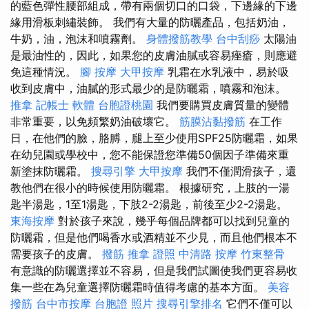
的藍色彈性腰部組成，帶有兩個切口的口袋，下邊緣的下邊
緣用滑板刺繡裝飾。 我們有大量的防曬產品，包括奶油，
牛奶，油，泡沫和噴霧劑。
身體撥筋教學
台中刮痧
太陽油
是最油性的，因此，如果您的皮膚油膩或容易痤瘡，則應避
免這種情況。
腳 按摩
大甲按摩
乳霜在水乳液中，易於吸
收到皮膚中，油膩的形式最少的是防曬霜，噴霧和泡沫。
推拿
記帳士 軟體
台胞證桃園
我們要購買皮膚質量的變體
非常重要，以免頻繁奶油破壞它。
筋膜沾黏撥筋
在工作
日，在他們的臉，胳膊，腿上至少使用SPF25防曬霜，如果
在幼兒園或學校中，您不能保證您準備50個因子準備來重
新塗抹防曬霜。
搜尋引擎
大甲按摩
我們不僅潤滑孩子，還
教他們在很小的時候使用防曬霜。 根據研究，上肢的一湯
匙半湯匙，1至1湯匙，下肢2-2湯匙，前後至少2-2湯匙。
東海按摩
對於孩子來說，幾乎每個品牌都可以找到兒童的
防曬霜，但是他們喝香水或酒精並不少見，而且他們根本不
需要孩子的皮膚。
撥筋
推拿 證照
中清路 按摩
竹東整骨
有意識的防曬選擇並不容易，但是我們試圖使我們更容易收
集一些在為兒童選擇防曬霜時值得考慮的基本方面。
美容
撥筋
台中市按摩
台胞證 照片
搜尋引擎排名
它們不僅可以