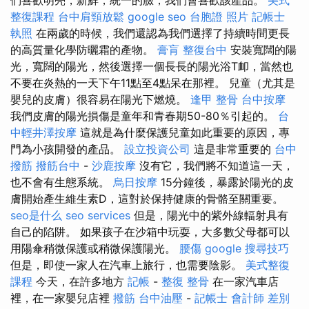
整復課程
台中肩頸放鬆
google seo
台胞證 照片
記帳士
執照
在兩歲的時候，我們還認為我們選擇了持續時間更長
的高質量化學防曬霜的產物。
膏肓
整復台中
安裝寬闊的陽
光，寬闊的陽光，然後選擇一個長長的陽光浴T卹，當然也
不要在炎熱的一天下午11點至4點呆在那裡。 兒童（尤其是
嬰兒的皮膚）很容易在陽光下燃燒。
逢甲 整骨
台中按摩
我們皮膚的陽光損傷是童年和青春期50-80％引起的。
台
中輕井澤按摩
這就是為什麼保護兒童如此重要的原因，專
門為小孩開發的產品。
設立投資公司
這是非常重要的
台中
撥筋
撥筋台中
-
沙鹿按摩
沒有它，我們將不知道這一天，
也不會有生態系統。
烏日按摩
15分鐘後，暴露於陽光的皮
膚開始產生維生素D，這對於保持健康的骨骼至關重要。
seo是什么
seo services
但是，陽光中的紫外線輻射具有
自己的陷阱。 如果孩子在沙箱中玩耍，大多數父母都可以
用陽傘稍微保護或稍微保護陽光。
腰傷
google 搜尋技巧
但是，即使一家人在汽車上旅行，也需要陰影。
美式整復
課程
今天，在許多地方
記帳
-
整復 整骨
在一家汽車店
裡，在一家嬰兒店裡
撥筋
台中油壓
-
記帳士 會計師 差別