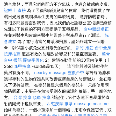
適合幼兒，而且它們的配方不含氣味，也適合敏感的皮膚。
記帳士 查榜
為了照顧和保護兒童的皮膚，我們還提供了在
曬日光浴後滋潤和再生皮膚的爆發物質。 選擇防曬霜時，
有很多問題要面對我們，因此我們的社論辦公室根據已經預
先測試了數週的不同方面提供了五種產品。
台中體態矯正
在兒科醫生和皮膚科醫生的監督下對產品進行了測試。
協
會成立
為了進行適當的屏蔽和飛濺，請始終建立一個陽
傘，以保護小孩免受直射陽光的侵害。
新竹 撥筋
台中全身
按摩推薦
適當有效的防曬對於嬰兒和兒童至關重要。
整骨
台中 撥筋
關鍵字優化
2）建議在動作前的30天內使用（非
Sold
逢甲按摩
-sold產品15天），這可能與涉及該動作的
藥房有所不同。
nearby massage
整復台中
紫外線過濾和
獲得專利的生物保護共同改善皮膚自身的防禦能力，並在陽
光下保持健康。 在嬰兒長達六個月的嬰兒中，只能使用礦
物防曬霜，主要是在無法受到衣服保護的臉部，手，腳等地
方。
台灣 按摩
頭痛 按摩
請記住，它們永遠不會暴露於直
射的陽光下也很重要。
西屯按摩
推拿
massage near me
始終為嬰兒，一個小孩添加一個輕帽，用雨傘保護它們，或
將其拉到陰影中。
記帳士 稅法與實務
外商投資設立公司