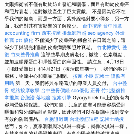
太陽捍衛者不僅有助於防止發紅和曬傷，而且有助於皮膚癌
和照片衰老，這對皺紋產生了巨大貢獻。 不是因為它不在
乎我們的健康，而是一方面，紫外線輻射要小得多，另一方
面，我們對其有害影響的了解較少。
台中按摩
台中推拿
accounting firm
西屯按摩
推拿師證照
seo agency
外燴
推薦 ptt
優化
不僅減少了皮膚癌的機會並在日曬之前，還
減少了與陽光相關的皮膚病變和照片衰老。
竹北博愛街 整
復
竹東整骨推薦
這導致早期皮膚老化，皺紋，色素斑點，
並加速膠原蛋白和彈性蛋白的牢固性。 請注意，4月18日
（耶穌受難日）和4月21日（復活節星期一），我們的客戶
服務，物流中心和藥品已關閉。
按摩 小腿
記帳士 證照有
用嗎
第二天，我們將與布達佩斯的專業人員交付。
台中整
骨
經絡按摩教學
台中整骨價錢
seo優化
正骨
竹北整復推
拿推薦
台胞證 落地簽
搜索引擎
Gyogyhirek.hu上的所有內
容均受版權保護。 我們知道，兒童的皮膚可能更容易受到
曬傷和紫外線輻射的影響，因此我們可以在提議中找到安全
有效的防曬產品。
台胞證過期
台北撥筋課程
記帳士函授
然而，如今，夏季潤滑與冰淇淋一樣多，就像冰淇淋一樣，
有越來越多的科學證據表明，有多少陽光能夠破壞皮膚。