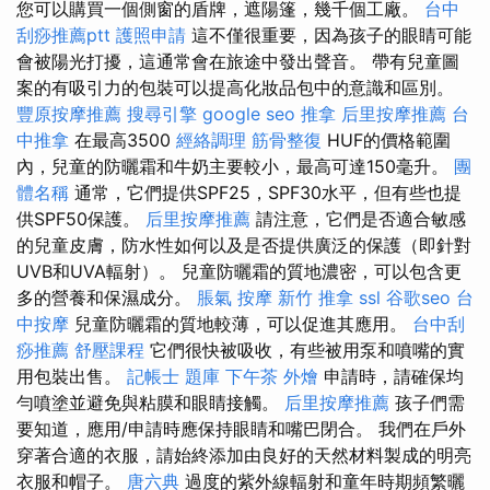
您可以購買一個側窗的盾牌，遮陽篷，幾千個工廠。
台中
刮痧推薦ptt
護照申請
這不僅很重要，因為孩子的眼睛可能
會被陽光打擾，這通常會在旅途中發出聲音。 帶有兒童圖
案的有吸引力的包裝可以提高化妝品包中的意識和區別。
豐原按摩推薦
搜尋引擎
google seo
推拿
后里按摩推薦
台
中推拿
在最高3500
經絡調理
筋骨整復
HUF的價格範圍
內，兒童的防曬霜和牛奶主要較小，最高可達150毫升。
團
體名稱
通常，它們提供SPF25，SPF30水平，但有些也提
供SPF50保護。
后里按摩推薦
請注意，它們是否適合敏感
的兒童皮膚，防水性如何以及是否提供廣泛的保護（即針對
UVB和UVA輻射）。 兒童防曬霜的質地濃密，可以包含更
多的營養和保濕成分。
脹氣 按摩
新竹 推拿
ssl
谷歌seo
台
中按摩
兒童防曬霜的質地較薄，可以促進其應用。
台中刮
痧推薦
舒壓課程
它們很快被吸收，有些被用泵和噴嘴的實
用包裝出售。
記帳士 題庫
下午茶 外燴
申請時，請確保均
勻噴塗並避免與粘膜和眼睛接觸。
后里按摩推薦
孩子們需
要知道，應用/申請時應保持眼睛和嘴巴閉合。 我們在戶外
穿著合適的衣服，請始終添加由良好的天然材料製成的明亮
衣服和帽子。
唐六典
過度的紫外線輻射和童年時期頻繁曬