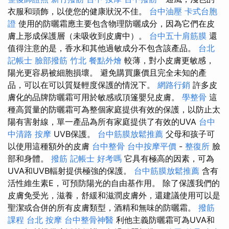
衣服和頭飾，以使您的健康狀況不佳。
台中油壓
卡式台胞
證
使用的防曬霜應主要包含物理防曬成分，因為它們在皮
膚上形成保護層（未吸收到皮膚中）。
台中五十肩筋膜
還
值得注意的是，香水和其他過敏成分不包含該產品。
台北
記帳士
臉部撥筋 竹北
餐點外燴
較薄，對小皮膚更敏感，
陽光更容易被細胞損壞。 避免購買廉價且完全未知的產
品，可以在可以質疑輕度保護的情況下。
網路行銷
許多皮
膚化的品牌防曬霜可用於敏感或頂篷嬰兒皮膚。
學整骨
這
種高質量的防曬霜可為整個家庭提供有效的保護，以防止太
陽有害射線，單一產品為所有家庭提供了有效的UVA
台中
中清路 按摩
UVB保護。
台中筋膜放鬆推薦
父母和孩子可
以使用這種額外的皮膚
台中整骨
台中按摩平價
-
整復所
臉
部和身體。
撥筋
記帳士 好考嗎
它具有極高的因素，可為
UVA和UVB輻射提供極強的保護。
台中筋膜放鬆推薦
含有
活性維生素E，可預防陽光的自由基作用。 除了保護我們的
皮膚免受光，滋養，舒緩和滋潤皮膚外，還建議使用可以是
聖潔或合併的所有皮膚類型，酒精和無味的防曬霜。
撥筋
課程
台北 按摩
台中整骨神醫
利他主義防曬霜可為UVA和