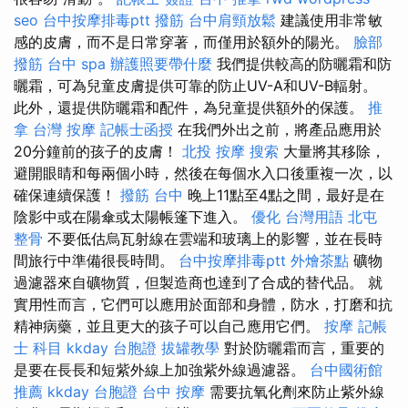
seo
台中按摩排毒ptt
撥筋
台中肩頸放鬆
建議使用非常敏
感的皮膚，而不是日常穿著，而僅用於額外的陽光。
臉部
撥筋
台中 spa
辦護照要帶什麼
我們提供較高的防曬霜和防
曬霜，可為兒童皮膚提供可靠的防止UV-A和UV-B輻射。
此外，還提供防曬霜和配件，為兒童提供額外的保護。
推
拿
台灣 按摩
記帳士函授
在我們外出之前，將產品應用於
20分鐘前的孩子的皮膚！
北投 按摩
搜索
大量將其移除，
避開眼睛和每兩個小時，然後在每個水入口後重複一次，以
確保連續保護！
撥筋 台中
晚上11點至4點之間，最好是在
陰影中或在陽傘或太陽帳篷下進入。
優化 台灣用語
北屯
整骨
不要低估烏瓦射線在雲端和玻璃上的影響，並在長時
間旅行中準備很長時間。
台中按摩排毒ptt
外燴茶點
礦物
過濾器來自礦物質，但製造商也達到了合成的替代品。 就
實用性而言，它們可以應用於面部和身體，防水，打磨和抗
精神病藥，並且更大的孩子可以自己應用它們。
按摩
記帳
士 科目
kkday 台胞證
拔罐教學
對於防曬霜而言，重要的
是要在長長和短紫外線上加強紫外線過濾器。
台中國術館
推薦
kkday 台胞證
台中 按摩
需要抗氧化劑來防止紫外線