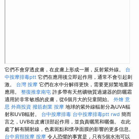
它們不會穿透皮膚，在皮膚上形成一層，反射紫外線。
台
中按摩排毒ptt
它們在應用後立即起作用，通常不會引起刺
激。
台灣 按摩
它們在水中分解得更快，需要更頻繁地重新
應用。
整復推拿南屯
許多帶有天然礦物質過濾器的防曬霜
適用於非常敏感的皮膚，從6個月大的兒童開始。
外燴 意
思
外商投資
撥筋創業
按摩
地球的紫外線輻射分為UVA輻
射和UVB輻射。
台中按摩排毒
台中按摩排毒ptt
rwd
簡而
言之，UVB在皮膚頂部起作用，並負責曬黑和曬傷。 在此
處了解有關射線，色素斑點和懷孕面膜的影響的更多信息。
台中肩頸按摩
按摩
令人恐懼的事實是，只有5個水泡可以