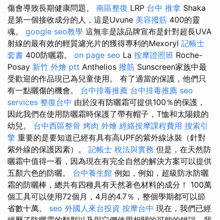
傷會導致長期健康問題。
南區整復
LRP
台中 推拿
Shaka
是第一個接收成分的人，這是Uvune
美容撥筋
400的靈
魂。
google seo教學
這無非是該品牌宣布是針對超長UVA
射線的最有效的輕質濾光片的獲得專利的Mexoryl
記帳士
套書
400防曬霜。
on page seo
La
按摩證照班
Roche-
Posay
新竹 外燴 ptt
Anthelios
撥筋
Sunscreen家族中最
受歡迎的作品現已為兒童使用。 有了適當的保護，他們只
有一點曬傷的機會。
台中排毒推薦
台中排毒推薦
seo
services
整復台中
由於沒有防曬霜可提供100％的保護，
因此我們在使用防曬霜時保護了帶有帽子，T恤和太陽鏡的
幼兒。
台中西區整骨
烤肉 外燴
經絡按摩課程費用
搜索引
擎
重要的是要知道已經有具有高UPF的紫外線泳裝（針對
紫外線的保護因素）。
記帳士 稅法與實務
但是，在天然防
曬霜中值得一看，因為現在有完全自然的解決方案可以提供
五顏六色的防曬。
台中養生館
例如，例如，超級防水防曬
霜的防曬棒，總共有四種具有天然著色材料的成分！ 100萬
個工具可以使用72個月，4月的4.7％，整個學期都可以節
省數十萬。
seo
外國人來台投資
按摩台中
現在，我們已經
經歷了防曬霜的類型以及與它們使用相關的可能的錯誤，我