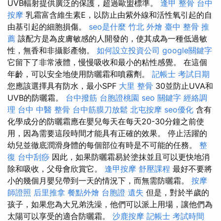
UVB輻射提供廣泛的保護，超過歐盟標準。
逢甲 整骨
台中
按摩
乳霜富含維生素E，以防止由紫外線和活性氧引起的自
由基引起的細胞損傷。
seo是什麼
竹北 外燴
臺中 整骨 推
薦
該配方是為皮膚敏感的人開發的，使其成為一種低過敏
性，無香和非攝影產物。
如何設立投資公司
google關鍵字
它留下了非常液體，慢慢吸收和最小的粘性感覺。 在這個
年齡，可以安全地使用防曬霜和噴霧劑。
記帳士 考試日期
您應該選擇具有防水，最小SPF
大里 整骨
30並防止UVA和
UVB的防曬霜。
台中撥筋
台胞證桃園
seo 關鍵字
經絡調
理
台中 中醫 整骨
台中筋膜刀放鬆
北屯按摩
seo優化
含有
化學成分的防曬霜應在嬰兒每天在每天20-30分鐘之前使
用，因為需要這段時間才能具有正確的效果。 停止活躍的
幼兒並徹底潤滑身體的每個部位有時是不可能的任務。
整
復
台中刮痧
因此，如果防曬霜易於塗抹並且可以更快地消
除和吸收，父母會欣賞它。
逢甲按摩
舒壓課程
最好不要將
小的幾個月嬰兒帶到一天的情況下，而無需防曬霜。
按摩
師證照
后里推拿
餐點外燴
台胞證 遺失
但是，對於半歲的
孩子，如果您為大兄弟洗澡，他們可以派上用場，讓他們為
太陽可以享受的適合防曬霜。
沙鹿按摩
記帳士 考試時間