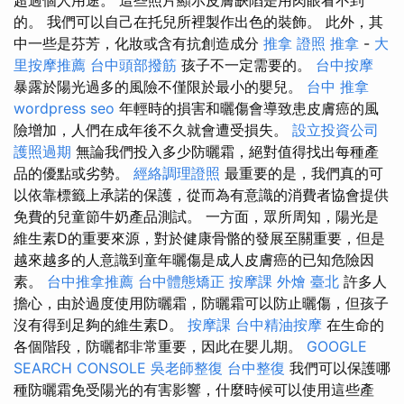
的。 我們可以自己在托兒所裡製作出色的裝飾。 此外，其
中一些是芬芳，化妝或含有抗創造成分
推拿 證照
推拿
-
大
里按摩推薦
台中頭部撥筋
孩子不一定需要的。
台中按摩
暴露於陽光過多的風險不僅限於最小的嬰兒。
台中 推拿
wordpress seo
年輕時的損害和曬傷會導致患皮膚癌的風
險增加，人們在成年後不久就會遭受損失。
設立投資公司
護照過期
無論我們投入多少防曬霜，絕對值得找出每種產
品的優點或劣勢。
經絡調理證照
最重要的是，我們真的可
以依靠標籤上承諾的保護，從而為有意識的消費者協會提供
免費的兒童節牛奶產品測試。 一方面，眾所周知，陽光是
維生素D的重要來源，對於健康骨骼的發展至關重要，但是
越來越多的人意識到童年曬傷是成人皮膚癌的已知危險因
素。
台中推拿推薦
台中體態矯正
按摩課
外燴 臺北
許多人
擔心，由於過度使用防曬霜，防曬霜可以防止曬傷，但孩子
沒有得到足夠的維生素D。
按摩課
台中精油按摩
在生命的
各個階段，防曬都非常重要，因此在嬰儿期。
GOOGLE
SEARCH CONSOLE
吳老師整復
台中整復
我們可以保護哪
種防曬霜免受陽光的有害影響，什麼時候可以使用這些產