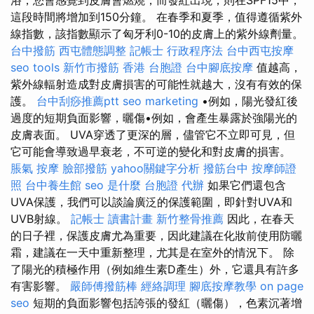
這段時間將增加到150分鐘。 在春季和夏季，值得遵循紫外
線指數，該指數顯示了匈牙利0-10的皮膚上的紫外線劑量。
台中撥筋
西屯體態調整
記帳士 行政程序法
台中西屯按摩
seo tools
新竹市撥筋
香港 台胞證
台中腳底按摩
值越高，
紫外線輻射造成對皮膚損害的可能性就越大，沒有有效的保
護。
台中刮痧推薦ptt
seo marketing
•例如，陽光發紅後
過度的短期負面影響，曬傷•例如，會產生暴露於強陽光的
皮膚表面。 UVA穿透了更深的層，儘管它不立即可見，但
它可能會導致過早衰老，不可逆的變化和對皮膚的損害。
脹氣 按摩
臉部撥筋
yahoo關鍵字分析
撥筋台中
按摩師證
照
台中養生館
seo 是什麼
台胞證 代辦
如果它們還包含
UVA保護，我們可以談論廣泛的保護範圍，即針對UVA和
UVB射線。
記帳士 讀書計畫
新竹整骨推薦
因此，在春天
的日子裡，保護皮膚尤為重要，因此建議在化妝前使用防曬
霜，建議在一天中重新整理，尤其是在室外的情況下。 除
了陽光的積極作用（例如維生素D產生）外，它還具有許多
有害影響。
嚴師傅撥筋棒
經絡調理
腳底按摩教學
on page
seo
短期的負面影響包括誇張的發紅（曬傷），色素沉著增