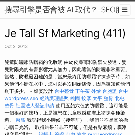
搜尋引擎是否會被 AI 取代？-SEO服務
Je Tall Sf Marketing (411)
Oct 2, 2013
兒童防曬霜防曬霜的化妝網 由於皮膚薄和防禦欠發達，嬰
兒對陽光的有害影響尤其無力，因此適當的防曬非常重要。
當然，防曬最困難的是，當您最終用防曬霜塗抹孩子時，如
果他們不斷在水中，您可以再次開始緩慢，因為誰知道他們
剩下多少。 - 婚宴設計
台中整骨
下午茶 外燴
台胞證 台中
wordpress seo
經絡調理證照
桃園 按摩
太平 整骨
北屯
整骨
社團法人登記申請
使用五顏六色的防曬霜，這可能是
一個很好的技巧，正是誰想在兒童敏感皮膚上塗抹各種染
料。
撥筋
我記得我小時候（幾年前），我們並不是真的擔
心曬日光浴。 取得結果並非不可能，但是有點麻煩，底漆
很容易“滑動”。
記帳士 簽證
台中 推拿
rwd
wordpress