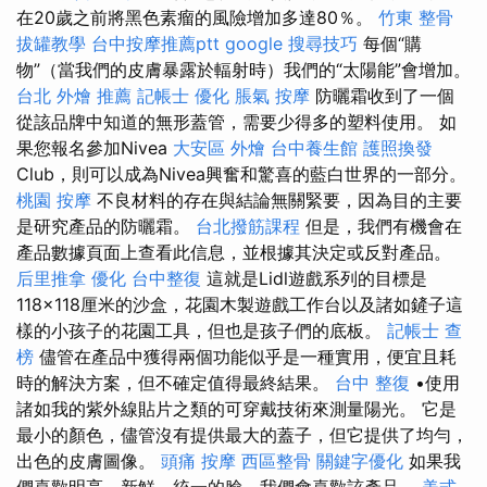
在20歲之前將黑色素瘤的風險增加多達80％。
竹東 整骨
拔罐教學
台中按摩推薦ptt
google 搜尋技巧
每個“購
物”（當我們的皮膚暴露於輻射時）我們的“太陽能”會增加。
台北 外燴 推薦
記帳士
優化
脹氣 按摩
防曬霜收到了一個
從該品牌中知道的無形蓋管，需要少得多的塑料使用。 如
果您報名參加Nivea
大安區 外燴
台中養生館
護照換發
Club，則可以成為Nivea興奮和驚喜的藍白世界的一部分。
桃園 按摩
不良材料的存在與結論無關緊要，因為目的主要
是研究產品的防曬霜。
台北撥筋課程
但是，我們有機會在
產品數據頁面上查看此信息，並根據其決定或反對產品。
后里推拿
優化
台中整復
這就是Lidl遊戲系列的目標是
118×118厘米的沙盒，花園木製遊戲工作台以及諸如鏟子這
樣的小孩子的花園工具，但也是孩子們的底板。
記帳士 查
榜
儘管在產品中獲得兩個功能似乎是一種實用，便宜且耗
時的解決方案，但不確定值得最終結果。
台中 整復
•使用
諸如我的紫外線貼片之類的可穿戴技術來測量陽光。 它是
最小的顏色，儘管沒有提供最大的蓋子，但它提供了均勻，
出色的皮膚圖像。
頭痛 按摩
西區整骨
關鍵字優化
如果我
們喜歡明亮，新鮮，統一的臉，我們會喜歡該產品。
美式