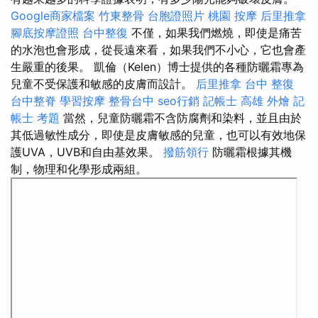
Google商家檔案
竹東整骨
台胞證照片
桃園 按摩
后里推拿
腳底按摩證照
台中整復
不僅，如果我們燃燒，即使是痛苦
的水泡也會形成，從長遠來看，如果我們不小心，它也會產
生嚴重的後果。 凱倫（Kelen）博士提供的各種防曬霜專為
兒童不受保護和敏感的皮膚而設計。
后里推拿
台中 整復
台中整脊
學習按摩
整骨台中
seo行銷
記帳士
高雄 外燴
記
帳士 考題
當然，兒童防曬霜不含防腐劑和染料，並且由於
其低過敏性成分，即使是皮膚敏感的兒童，也可以有效地保
護UVA，UVB和自由基效果。
撥筋領行
防曬霜根據其機
制，物理和化學形成兩組。