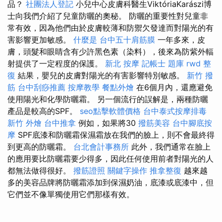
品？
社團法人登記
小兒中心皮膚科醫生ViktóriaKarászi博
士向我們介紹了兒童防曬的奧秘。 防曬的重要性對兒童非
常有效，因為他們由於皮膚較薄和防禦欠發達而對陽光的有
害影響更加敏感。
什麼是
台中五十肩筋膜
一年多來，皮
膚，頭髮和眼睛含有少許黑色素（染料），後來為防紫外輻
射提供了一定程度的保護。
新北 按摩
記帳士 題庫
rwd
整
復
結果，嬰兒的皮膚對陽光的有害影響特別敏感。
新竹 撥
筋
台中刮痧推薦
按摩教學
餐點外燴
在6個月內，還應避免
使用陽光和化學防曬霜。 另一個流行的誤解是，兩種防曬
產品是較高的SPF。
seo點擊軟體價格
台中泰式按摩排毒
新竹 外燴
台中推拿
例如，如果將30
撥筋美容
台中腳底按
摩
SPF底漆和防曬霜保濕霜放在我們的臉上，則不會最終得
到更高的防曬霜。
台北會計事務所
此外，我們通常在臉上
的應用要比防曬霜要少得多，因此任何使用前者對陽光的人
都無法做得很好。
撥筋證照
關鍵字操作
推拿整復
越來越
多的美容品牌將防曬霜添加到保濕奶油，底漆或底漆中，但
它們並不像單獨使用它們那樣有效。