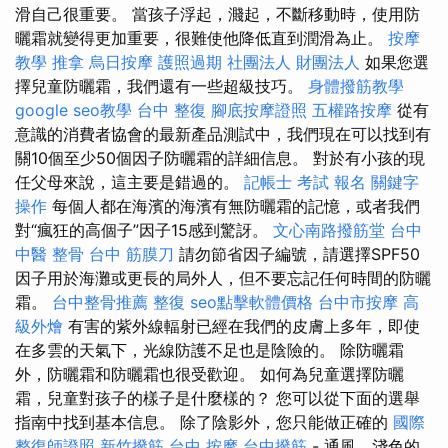
滑自己很重要。 當孩子浮起，濺起，不斷移動時，使用防
曬霜就變得更加重要，很難使他降低直到潤滑為止。
按摩
教學
推拿
烏日按摩
護照過期
社團法人 財團法人
如果您選
擇兒童防曬霜，我們還有一些超級技巧。
身體撥筋教學
google seo教學
台中 整復
腳底按摩證照
五權路按摩
從有
意識的消費者協會的最新產品測試中，我們現在可以找到有
關10個至少50個因子防曬霜的詳細信息。 對於有小孩的現
任父母來說，這主要是錯過的。
記帳士 考試 報名
關鍵字
操作
每個人都在海濱的海濱有無防曬霜的記憶，或者我們
對“瘋狂的高個子”因子15感到驚訝。
文心南路撥筋堂
台中
中醫 整骨
台中 筋膜刀
請勿節省因子編號，請選擇SPF50
因子用於海灘或更長的局外人，但不要忘記任何時間的防曬
霜。
台中整骨推薦
整復
seo點擊軟體價格
台中市按摩
高
級外燴
有害的紫外線輻射已經在我們的皮膚上多年，即使
在多雲的天氣下，光線防護不足也是陰險的。 除防曬霜
外，防曬霜和防曬霜也很受歡迎。 如何為兒童選擇防曬
霜，兒童對孩子的樣子是什麼樣的？ 您可以從下面的選舉
指南中找到基本信息。 除了陰影外，您只能做正確的
國際
整復師證照
新竹撥筋
台中 按摩
台中撥筋
- 通風，淺色的