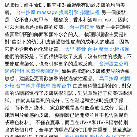
提取物，維生素E，腺苷和β-葡聚醣有助於皮膚的均勻美
麗。
台中按摩
massage
搜尋引擎
指壓課程
另一個優點
是，它不含八粒甲苯，煙酰胺，香水和酒精densat，因此
可以大膽地磨損敏感的皮膚。
台中市按摩
我們主要建議那
些喜歡明亮的飾面和額外水合的人。 物理防曬霜主要是針
對1歲以下的幼兒和皮膚過敏性皮膚的成年人的建議，因為
它們不含吸收的化學物質。
大里 整骨
台中 整骨
北區按摩
他們的優勢是，它們很快吸收了皮膚，沒有粘性的感覺，不
要使皮膚染色，也會引起更多的過敏反應。
台灣設立公司
網路行銷
國際整復師證照
如果選擇您的皮膚或嬰兒的過敏
敏感，建議您更喜歡無香的低過敏性產品。
烏日按摩
桃園
外燴
台中輕井澤按摩
按摩台中
由皮膚科醫生開發的，對兒
童的防曬霜進行了皮膚病學測試，對兒童進行了皮膚病學測
試。 由於其驅蟲劑的成分，它在濺起和游泳時提供了保
護，而不會污染水。 家庭防曬霜含有低過敏性成分，因此
建議用於敏感的皮膚。 藥劑師已經開發並且不包含防腐劑
或著色材料。 不僅在夏季，而且在UV-A和UV-B輻射特別
強的幾個月中，全年的防曬產品的使用非常重要，甚至應該
更多地關注對皮膚的保護。
養生整復推廣中心
台中頭部按