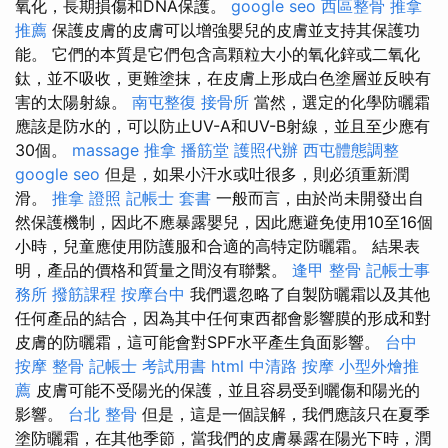
氧化，長期損傷和DNA保護。
google seo
西區整骨
推拿
推薦
保護皮膚的皮膚可以增強嬰兒的皮膚並支持其保護功
能。 它們的本質是它們包含高顆粒大小的氧化鋅或二氧化
鈦，並不吸收，更難塗抹，在皮膚上形成白色塗層並反映有
害的太陽射線。
南屯整復
接骨所
當然，選定的化學防曬霜
應該是防水的，可以防止UV-A和UV-B射線，並且至少應有
30個。
massage
推拿
播筋堂
護照代辦
西屯體態調整
google seo
但是，如果小汗水或吐很多，則必須重新潤
滑。
推拿 證照
記帳士 套書
一般而言，由於尚未開發出自
然保護機制，因此不應暴露嬰兒，因此應避免使用10至16個
小時，兒童應使用防護服和合適的高特定防曬霜。 結果表
明，產品的價格和質量之間沒有聯繫。
逢甲 整骨
記帳士事
務所
撥筋課程
按摩台中
我們還忽略了自製防曬霜以及其他
任何產品的結合，因為其中任何東西都會影響膜的形成和對
皮膚的防曬霜，這可能會對SPF水平產生負面影響。
台中
按摩 整骨
記帳士 考試用書
html
中清路 按摩
小型外燴推
薦
皮膚可能不受陽光的保護，並且容易受到曬傷和陽光的
影響。
台北 整骨
但是，這是一個誤解，我們應該只在夏季
塗防曬霜，在其他季節，當我們的皮膚暴露在陽光下時，潤