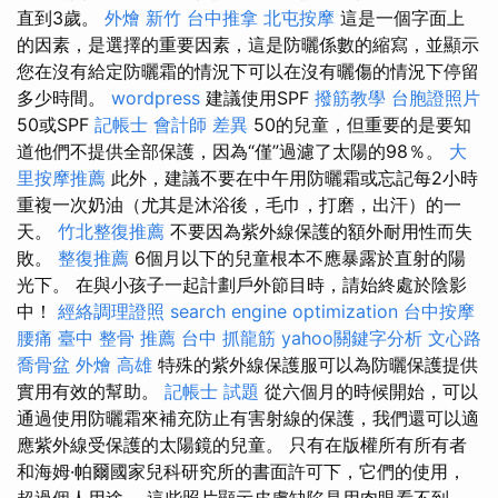
直到3歲。
外燴 新竹
台中推拿
北屯按摩
這是一個字面上
的因素，是選擇的重要因素，這是防曬係數的縮寫，並顯示
您在沒有給定防曬霜的情況下可以在沒有曬傷的情況下停留
多少時間。
wordpress
建議使用SPF
撥筋教學
台胞證照片
50或SPF
記帳士 會計師 差異
50的兒童，但重要的是要知
道他們不提供全部保護，因為“僅”過濾了太陽的98％。
大
里按摩推薦
此外，建議不要在中午用防曬霜或忘記每2小時
重複一次奶油（尤其是沐浴後，毛巾，打磨，出汗）的一
天。
竹北整復推薦
不要因為紫外線保護的額外耐用性而失
敗。
整復推薦
6個月以下的兒童根本不應暴露於直射的陽
光下。 在與小孩子一起計劃戶外節目時，請始終處於陰影
中！
經絡調理證照
search engine optimization
台中按摩
腰痛
臺中 整骨 推薦
台中 抓龍筋
yahoo關鍵字分析
文心路
喬骨盆
外燴 高雄
特殊的紫外線保護服可以為防曬保護提供
實用有效的幫助。
記帳士 試題
從六個月的時候開始，可以
通過使用防曬霜來補充防止有害射線的保護，我們還可以適
應紫外線受保護的太陽鏡的兒童。 只有在版權所有所有者
和海姆·帕爾國家兒科研究所的書面許可下，它們的使用，
超過個人用途。 這些照片顯示皮膚缺陷是用肉眼看不到