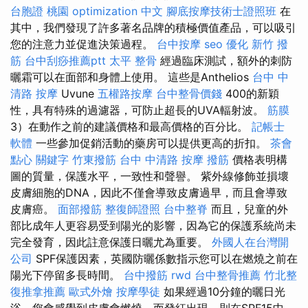
台胞證 桃園
optimization 中文
腳底按摩技術士證照班
在
其中，我們發現了許多著名品牌的積極價值產品，可以吸引
您的注意力並促進決策過程。
台中按摩
seo 優化
新竹 撥
筋
台中刮痧推薦ptt
太平 整骨
經過臨床測試，額外的刺防
曬霜可以在面部和身體上使用。 這些是Anthelios
台中 中
清路 按摩
Uvune
五權路按摩
台中整骨價錢
400的新穎
性，具有特殊的過濾器，可防止超長的UVA輻射波。
筋膜
3）在動作之前的建議價格和最高價格的百分比。
記帳士
軟體
一些參加促銷活動的藥房可以提供更高的折扣。
茶會
點心
關鍵字
竹東撥筋
台中 中清路 按摩
撥筋
價格表明構
圖的質量，保護水平，一致性和聲譽。 紫外線修飾並損壞
皮膚細胞的DNA，因此不僅會導致皮膚過早，而且會導致
皮膚癌。
面部撥筋
整復師證照
台中整脊
而且，兒童的外
部比成年人更容易受到陽光的影響，因為它的保護系統尚未
完全發育，因此註意保護日曬尤為重要。
外國人在台灣開
公司
SPF保護因素，英國防曬係數指示您可以在燃燒之前在
陽光下停留多長時間。
台中撥筋
rwd
台中整骨推薦
竹北整
復推拿推薦
歐式外燴
按摩學徒
如果經過10分鐘的曬日光
浴，您會感覺到皮膚會燃燒，而發紅出現，則在SPF15中，