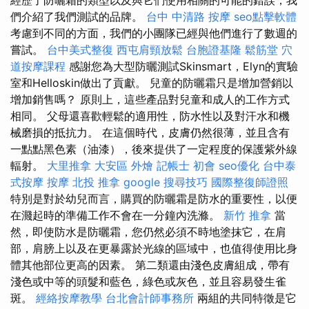
們介紹了我們測試的品牌。
台中 中清路 按摩
seo點擊軟體
考慮到不同的方面，我們的小團隊已經與他們進行了數週的
嘗試。
台中美式整復
西屯肩頸放鬆
台胞證基隆
鬆筋堂
穴
道按摩課程
感謝您為大型防曬測試Skinsmart，Elyn的實驗
室和Helloskin做出了貢獻。 兒童的防曬霜只是增加營銷以
增加銷售嗎？ 原則上，這些產品對兒童和成人的工作方式
相同。 父母還喜歡輕鬆的適用性，防水性以及對汗水和機
械磨損的抵抗力。 在這個時代，皮膚仍然很薄，並且含有
一點點黑色素（油漆），後來提供了一定程度的保護紫外線
輻射。
大里推拿
大安區 外燴
記帳士 初會
seo優化
台中泰
式按摩
按摩
北投 推拿
google 搜尋技巧
國際整復師證照
特別是對於幼兒而言，購買的防曬霜是防水的重要性，以便
在濺起時的準備工作不會在一分鐘內洗滌。
新竹 推拿
當
然，即使防水是防曬霜，您仍然必須不時地塗抹它，在肩
部，肩膀上以及在更暴露於光線的區域中，也值得使用比身
體其他部位更高的因素。 第二類還由淺色皮膚組成，帶有
淺色或中等的頭髮和藍色，綠色或灰色，並且容易發生雀
斑。
經絡按摩教學
台北會計師事務所
兩組的共同特徵是它