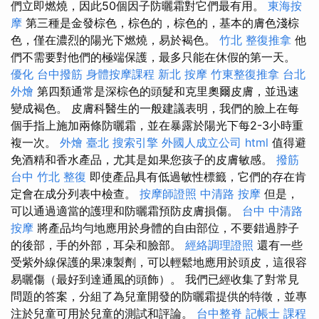
們立即燃燒，因此50個因子防曬霜對它們最有用。
東海按
摩
第三種是金發棕色，棕色的，棕色的，基本的膚色淺棕
色，僅在濃烈的陽光下燃燒，易於褐色。
竹北 整復推拿
他
們不需要對他們的極端保護，最多只能在休假的第一天。
優化
台中撥筋
身體按摩課程
新北 按摩
竹東整復推拿
台北
外燴
第四類通常是深棕色的頭髮和克里奧爾皮膚，並迅速
變成褐色。 皮膚科醫生的一般建議表明，我們的臉上在每
個手指上施加兩條防曬霜，並在暴露於陽光下每2-3小時重
複一次。
外燴 臺北
搜索引擎
外國人成立公司
html
值得避
免酒精和香水產品，尤其是如果您孩子的皮膚敏感。
撥筋
台中
竹北 整復
即使產品具有低過敏性標籤，它們的存在肯
定會在成分列表中檢查。
按摩師證照
中清路 按摩
但是，
可以通過適當的護理和防曬霜預防皮膚損傷。
台中 中清路
按摩
將產品均勻地應用於身體的自由部位，不要錯過脖子
的後部，手的外部，耳朵和臉部。
經絡調理證照
還有一些
受紫外線保護的果凍製劑，可以輕鬆地應用於頭皮，這很容
易曬傷（最好到達通風的頭飾）。 我們已經收集了對常見
問題的答案，分組了為兒童開發的防曬霜提供的特徵，並專
注於兒童可用於兒童的測試和評論。
台中整脊
記帳士 課程