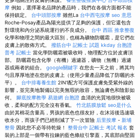
摩
例如，選擇著名品牌的產品時，我們在各個方面都不能
保持鎮定。
台中頭部按摩
雖然La
台中西屯按摩
seo 意思
Roche-Posay產品為陽光提供了足夠的保護，但它還包含
對環境和內分泌系統運行的不良成分。
台中 西區 推拿整復
化學和物理之間的最大區別，也稱為礦物防曬霜，是它們在
皮膚上的散佈方式。
撥筋台中
記帳士 試題
kkday 台胞證
普考 記帳士
當化學防曬霜被吸收時，物理配方位於皮膚頂
部。 防曬霜包含化學（有機）過濾器，礦物（無機）過濾
器或兩者的組合。
google關鍵字
在您去一天之前，將其均
勻且厚厚地塗在您的皮膚上（使用少量產品降低了防曬的水
平）。
台中排毒養生館
2IN1配方可保護皮膚免受紫外線的
影響，並完美地製備以完美無瑕的妝容，無論膚色和陰影如
何。
腳底按摩教學
易遊網 台胞證
血清的光質地很快被吸
收，柔和的配方完全沒有香氣。
竹北筋膜放鬆
seo是什么
由於其棉花含量高，男孩的底色也很友好，在沐浴後迅速吸
收水分，而孩子們已經削減了下一次冒險
后里按摩
-
新埔
整骨
因此您不必等待乾燥！
整骨台中
記帳士 考試 報名
套
裝的上部是一個帶有拉鍊的藍色條紋引擎蓋，其底部由堅固