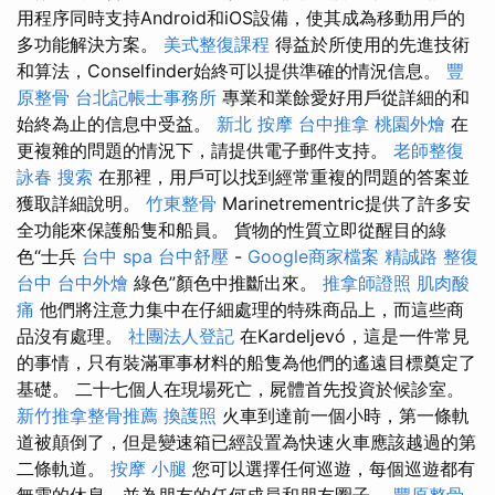
用程序同時支持Android和iOS設備，使其成為移動用戶的
多功能解決方案。
美式整復課程
得益於所使用的先進技術
和算法，Conselfinder始終可以提供準確的情況信息。
豐
原整骨
台北記帳士事務所
專業和業餘愛好用戶從詳細的和
始終為止的信息中受益。
新北 按摩
台中推拿
桃園外燴
在
更複雜的問題的情況下，請提供電子郵件支持。
老師整復
詠春
搜索
在那裡，用戶可以找到經常重複的問題的答案並
獲取詳細說明。
竹東整骨
Marinetrementric提供了許多安
全功能來保護船隻和船員。 貨物的性質立即從醒目的綠
色“士兵
台中 spa
台中舒壓
-
Google商家檔案
精誠路 整復
台中
台中外燴
綠色”顏色中推斷出來。
推拿師證照
肌肉酸
痛
他們將注意力集中在仔細處理的特殊商品上，而這些商
品沒有處理。
社團法人登記
在Kardeljevó，這是一件常見
的事情，只有裝滿軍事材料的船隻為他們的遙遠目標奠定了
基礎。 二十七個人在現場死亡，屍體首先投資於候診室。
新竹推拿整骨推薦
換護照
火車到達前一個小時，第一條軌
道被顛倒了，但是變速箱已經設置為快速火車應該越過的第
二條軌道。
按摩 小腿
您可以選擇任何巡遊，每個巡遊都有
無雲的休息，並為朋友的任何成員和朋友圈子。
豐原整骨