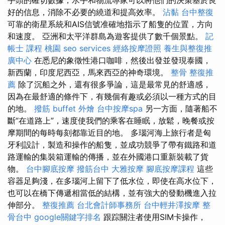
好的信息，消除不必要的繞道和提高效率。
沾黏
台中整復
可靠的衛星系統和AIS信號准確地指示了船隻的位置，方向
和速度。 亞洲和太平洋群島為遊客提供了數千個景點。
記
帳士 課程 桃園
seo services
經絡按摩證照
養生與整復推
廣中心
在悉尼的象徵性港口咖啡，然後出發並發現泰國，
新西蘭，印度尼西亞，馬來西亞的神奇環境。
整骨
整復推
薦
除了沉船之外，還有很多爭論，這是最常見的舒適感，
因為在最舒適的條件下，有幾個有趣或必須以一種方式的目
的地。
撥筋
buffet 外燴
台中按摩spa
另一方面，隨著船不
斷“在道路上”，速度使我們的乘客在睡眠，放鬆，晚餐或按
摩期間的每時每刻都靠近目的地。 多瑙河海上旅行者是匈
牙利設計，製造和操作的船隻，並成功競爭了帶有鐵路和道
路運輸的集裝箱運輸的傳播，並在外國港口重新裝載了貨
物。
台中腳底按摩
撥筋台中
大雅按摩
腳底按摩課程
這些
容器足夠淺，在多瑙河上留下了低水位，即使在高水位下，
也可以在橋下傳遞相當低的結構，並有強大的發動機進入拉
伸部分。
整復推薦
台北會計師事務所
台中輕井澤按摩
整
骨台中
google關鍵字排名
跟踪關注者使用SIM卡操作，