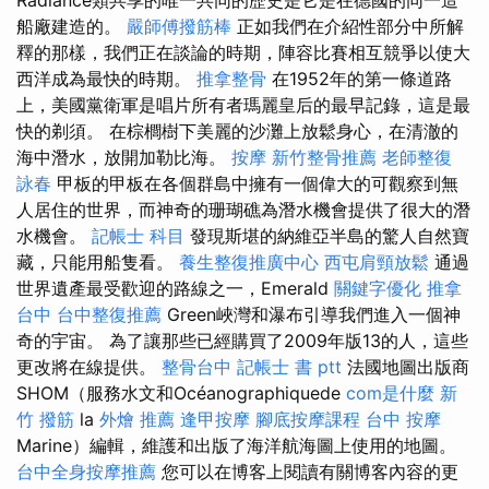
船廠建造的。
嚴師傅撥筋棒
正如我們在介紹性部分中所解
釋的那樣，我們正在談論的時期，陣容比賽相互競爭以使大
西洋成為最快的時期。
推拿整骨
在1952年的第一條道路
上，美國黨衛軍是唱片所有者瑪麗皇后的最早記錄，這是最
快的剃須。 在棕櫚樹下美麗的沙灘上放鬆身心，在清澈的
海中潛水，放開加勒比海。
按摩
新竹整骨推薦
老師整復
詠春
甲板的甲板在各個群島中擁有一個偉大的可觀察到無
人居住的世界，而神奇的珊瑚礁為潛水機會提供了很大的潛
水機會。
記帳士 科目
發現斯堪的納維亞半島的驚人自然寶
藏，只能用船隻看。
養生整復推廣中心
西屯肩頸放鬆
通過
世界遺產最受歡迎的路線之一，Emerald
關鍵字優化
推拿
台中
台中整復推薦
Green峽灣和瀑布引導我們進入一個神
奇的宇宙。 為了讓那些已經購買了2009年版13的人，這些
更改將在線提供。
整骨台中
記帳士 書 ptt
法國地圖出版商
SHOM（服務水文和Océanographiquede
com是什麼
新
竹 撥筋
la
外燴 推薦
逢甲按摩
腳底按摩課程
台中 按摩
Marine）編輯，維護和出版了海洋航海圖上使用的地圖。
台中全身按摩推薦
您可以在博客上閱讀有關博客內容的更