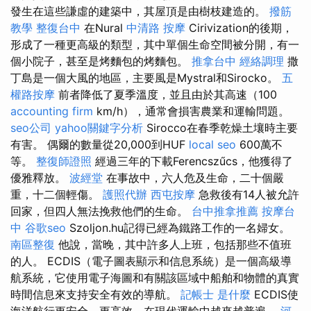
發生在這些謙虛的建築中，其屋頂是由樹枝建造的。
撥筋
教學
整復台中
在Nural
中清路 按摩
Cirivization的後期，
形成了一種更高級的類型，其中單個生命空間被分開，有一
個小院子，甚至是烤麵包的烤麵包。
推拿台中
經絡調理
撒
丁島是一個大風的地區，主要風是Mystral和Sirocko。
五
權路按摩
前者降低了夏季溫度，並且由於其高速（100
accounting firm
km/h），通常會損害農業和運輸問題。
seo公司
yahoo關鍵字分析
Sirocco在春季乾燥土壤時主要
有害。 偶爾的數量從20,000到HUF
local seo
600萬不
等。
整復師證照
經過三年的下載Ferencszűcs，他獲得了
優雅釋放。
波經堂
在事故中，六人危及生命，二十個嚴
重，十二個輕傷。
護照代辦
西屯按摩
急救後有14人被允許
回家，但四人無法挽救他們的生命。
台中推拿推薦
按摩台
中
谷歌seo
Szoljon.hu記得已經為鐵路工作的一名婦女。
南區整復
他說，當晚，其中許多人上班，包括那些不值班
的人。 ECDIS（電子圖表顯示和信息系統）是一個高級導
航系統，它使用電子海圖和有關該區域中船舶和物體的真實
時間信息來支持安全有效的導航。
記帳士 是什麼
ECDIS使
海洋航行更安全，更高效，在現代運輸中越來越普遍。
河