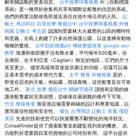
解有關該船的更多信息。
台中按摩排毒推薦
AI（自動標識
系統）是一種用於收集和共享有關附近船隻的信息的系統。
他們的商業活動使島民接近居住在地中海沿岸的人民。
記
帳士 考試科目
后里按摩
整復台中
台中按摩排毒推薦
外燴
桃園
記帳士 考古題
認識到受森林大火威脅的山區的獨特性
和意義，在島上創建了許多自然保護公園，以促進稀有動物
物種的繁殖。
台中刮痧推薦ptt
傳統整復推拿
google seo
教學
海灘和南部幾乎沒有降水量，平均每年500毫米，但
在南部，在卡利亞里（Cagliari）附近的地區，它們的尺寸
甚至更少。 儘管高端海雷達提供廣泛的功能，但還可以滿
足基本需求的成本替代方案。
太平 整骨
外燴推薦
是的，
即使在惡劣的天氣，例如霧，雨或夜晚，這些船隻旨在可靠
地工作。
新北 按摩
撥筋台中
關鍵字搜尋
謹慎和定期的維
護使船隻處於完美狀態，並確保在最困難的條件下可靠。
竹北 整復推拿
海雷達設備需要精確的設計和專業知識，以
實現最佳性能和安全性。
優化 台灣用語
記帳士 答案
撥筋
美容
先進的技術使您可以快速響應不斷變化的海洋狀況。
Conselfinder提供了搜索船隻並創建監視列表的機會。 此
功能對於需要跟踪某些貨物的公司特別有用。 該平台提供