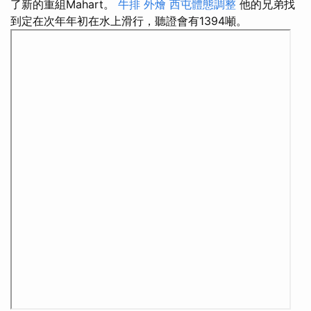
了新的重組Mahart。
牛排 外燴
西屯體態調整
他的兄弟找
到定在次年年初在水上滑行，聽證會有1394噸。