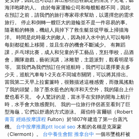
海​​洋咆哮的人。 由於每家運輸公司和每艘船都不同，因此
在預訂之前，請我們的旅行專家尋求幫助，以選擇您的需求
旅行。 停止和倒轉一艘巨大的遊輪並不是一件容易的事。
隨著船的轉換，機組人員掉下了救生艇並從甲板上掃描海
洋。 時間是此時最大的敵人，因為掉入水中的人可以每時
每刻都從船上移開，並且生存的機會不斷減少。 有舞蹈
課，乒乓球比賽，成人和兒童的手工藝品，烹飪學校，品酒
會，團隊遊戲，藝術演講，冰雕塑，主題派對，觀看明星等
等。 當我們為我們預訂任何巡航時，我們可以選擇要去多
少天，巡航汽車每1-2天在不同城市關閉，可以將其排出。
當我第二天早上拉窗簾時，很難描述這種感覺，而微風搖動
了我的頭髮，除了墨水藍色的海洋和天空外，我的陽台上什
麼也看不見。 令人驚訝的是，當水手在安靜的開海上航行
時，水手會大致感覺到。 我的一位旅行伴侶甚至看到了巨
型海龜，它們以舒適的方式游泳。 羅伯特·富爾頓（Robert
膏肓
經絡按摩課程
Fulton）於1807年建造了第一台蒸汽
機。
台中按摩推薦ptt
local seo
木船的名稱是克萊蒙
（Clermont）。
台中養生會館
推拿台中
一個吊墜桅杆被