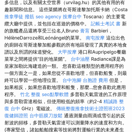
多信息，以及有關太空世界（urvilag.hu）的其他有用的有
趣新聞和信息。 這些菜餚將在哥斯達黎加托斯卡納（Costa
推拿學徒
撥筋
seo agency
按摩台中
Toscana）的主要電
纜大廳中提供，並包括在巡遊的價格中。
記帳士考試 書
新
的旗艦產品還將享受三位名人Bruno
膏肓
Barbieri，
HélèneDarroze和Leónángel的菜單。
南屯按摩
這位出色
的廚師在哥斯達黎加船參觀的所有地區發現了真實的本地食
譜以及所謂的味道變化。
大甲按摩
港口和Aupripelgo餐廳
菜單之間將提供“目的地菜餚”。
台中油壓
Radiance課是為
皇家加勒比海建造的一類。 您喜歡這種類型的應用程序的
一個方面之一是，如果您從不喜歡地理，但喜歡船隻，則最
終可以學習一些地理位置。
台中泡腳
台胞證 費用
但是，
如果相反，如果您喜歡地理和船隻，那麼...您會喜歡此應用
程序。
竹北 整復
seo點擊軟體
多普勒天氣雷達的工作原理
與多普勒雷達相似，但使用較低的頻率（約2-4
精誠路 整
復 台中
GHz）電磁波。
傳統整復推拿技術士證照班2023
復健師證照
台中筋膜刀放鬆
通過測量由雨滴或雪引起的反
射波的頻移，多普勒天氣雷達可以測量降水的速度和方向。
{專家堅信，諸如船舶搜索等技術將對運輸行業的未來產生