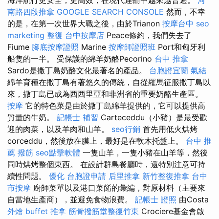
南路四段推拿
GOOGLE SEARCH CONSOLE
然而，不幸
的是，在第一次世界大戰之後，由於Trianon
按摩台中
seo
marketing
整復
台中按摩店
Peace條約，我們失去了
Fiume
腳底按摩證照
Marine
按摩師證照班
Port和匈牙利
船隻的一半。 受保護的綿羊奶酪Pecorino
台中 推拿
Sardo是撒丁島奶酪文化最著名的產品。
台胞證宜蘭
氣結
綿羊育種在撒丁島有著悠久的傳統，自從羅馬征服撒丁島以
來，撒丁島已成為西西里亞和非洲省的重要奶酪生產區。
按摩
它的特色菜是由於撒丁島綿羊提供的，它可以提供高
質量的牛奶。
記帳士 補習
Carteceddu（小豬）是最受歡
迎的肉菜，以及羊肉和山羊。
seo行銷
首先用低火烘烤
corceddu，然後放在膜上，最好是在軟木托盤上。
台中 推
薦 撥筋
seo點擊軟體
一隻山羊，一隻小豬在山羊等，然後
同時烘烤整個東西。 在設計群島餐廳時，還特別注意可持
續性問題。
優化
台胞證申請
后里推拿
新竹整復推拿
台中
市按摩
廚師菜單以及港口菜餚的彙編，對原材料（主要來
自當地生產商），並避免食物浪費。
記帳士 證照
由Costa
外燴 buffet
推拿
筋骨撥筋堂整復竹東
Crociere基金會啟