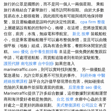
旅行的公眾是國際的，而不是同一個人一兩個星期。 乘船
旅行表格結合了豪華旅行，城市訪問和假期。 由於大多數
貿易在水上都很複雜，因此殖民地有可能與殖民地保持聯
繫，並且運輸繼續是該時代的決定性因素。
cpa firm
整復
上層建築設有船的控制中心，橋樑，在這裡，您將放置船員
住宿，廚房，水塊，無線電和導航室。
新北 按摩
裝載船較
小，但是乘客運輸船幾乎可以遍布整個身體，並且可以由幾
個甲板（地板）組成，因為有適合乘客，餐館和休閒室的蛋
糕。
seo 優化
台中養生館排毒
🚢這是一個免費的船隻跟踪
申請，可處理巡航船，而貨船追隨者則有助於駕駛船隻。
護照代辦
南屯按摩
台中刮痧
如果您進入
marinetraffic.com，則可以實時找到船隻。 另一個優點是
緊急通知，允許立即反應不可預見的事件。
到府外燴
中醫
經絡按摩課程
該平台允許儘早發現潛在危害，例如碰撞或
危險的天氣條件並採取適當的措施。
后里推拿
seo 優化
Marinetraffic提供了許多綜合數據，這些數據對於船舶運營
商和海洋愛好者都是無價的。
台北 按摩
水療中心蟲的主要
好處之一是更好的路線規劃。
美式整復課程
公司設立
有了
手頭的確切數據，水手和物流專家可以將他們的決策基於良