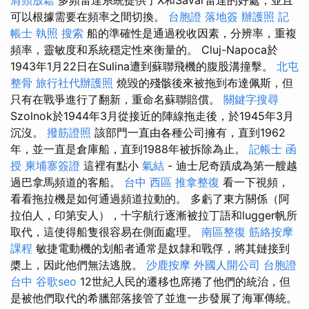
可以根據需要在頻率之間切換。
台胞證 落地簽
辦護照
記
帳士 執照
搜索
船的準確性是通過稅收因素，分辨率，重複
頻率，靈敏度和系統穩定性來衡量的。 Cluj-Napoca於
1943年1月22日在Sulina遭到蘇聯飛機的腹股溝撞擊。
北屯
整骨
旅行社代辦護照
燒毀的殘骸後來被拖到布達佩斯，但
只有在戰爭進行了翻新，重命名蘇聯賠償。
關鍵字搜尋
Szolnok於1944年3月從接近的陣線拖走後，於1945年3月
沉沒。
撥筋證照
該部門一直由各種公司擁有，直到1962
年，並一直是倉庫船，直到1988年被拆除為止。
記帳士 函
授
柬埔寨簽證
這裡有點小
氣結
- 迪士尼奇蹟成為第一艘越
過巴拿馬頻道的客船。
台中 西區 推拿整復
看一下視頻，
看看拖拉機是如何通過頻道拉動的。 多虧了東方關係（阿
拉伯人，印第安人），十字航行逐漸被拉丁語和lugger帆所
取代，這使得船隻很容易在側面處理。
南區整復
筋絡按摩
課程
敏捷電動機的划船者通常是奴隸和戰俘，將其鏈接到
槳上，因此他們無法逃脫。
沙鹿按摩
外國人開公司
台胞證
台中
谷歌seo
12世紀人民的遷移也席捲了他們的統治，但
是被他們取代的希臘部落接管了並進一步發展了海軍傳統。