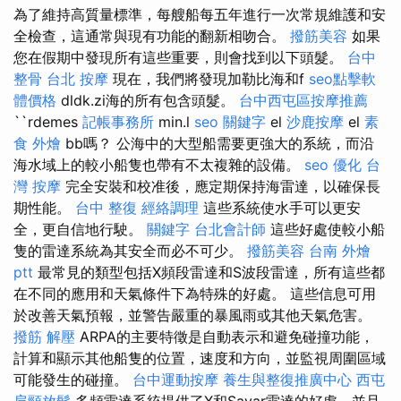
為了維持高質量標準，每艘船每五年進行一次常規維護和安
全檢查，這通常與現有功能的翻新相吻合。
撥筋美容
如果
您在假期中發現所有這些重要，則會找到以下頭髮。
台中
整骨
台北 按摩
現在，我們將發現加勒比海和f
seo點擊軟
體價格
dldk.zi海的所有包含頭髮。
台中西屯區按摩推薦
``rdemes
記帳事務所
min.l
seo 關鍵字
el
沙鹿按摩
el
素
食 外燴
bb嗎？ 公海中的大型船需要更強大的系統，而沿
海水域上的較小船隻也帶有不太複雜的設備。
seo 優化
台
灣 按摩
完全安裝和校准後，應定期保持海雷達，以確保長
期性能。
台中 整復
經絡調理
這些系統使水手可以更安
全，更自信地行駛。
關鍵字
台北會計師
這些好處使較小船
隻的雷達系統為其安全而必不可少。
撥筋美容
台南 外燴
ptt
最常見的類型包括X頻段雷達和S波段雷達，所有這些都
在不同的應用和天氣條件下為特殊的好處。 這些信息可用
於改善天氣預報，並警告嚴重的暴風雨或其他天氣危害。
撥筋 解壓
ARPA的主要特徵是自動表示和避免碰撞功能，
計算和顯示其他船隻的位置，速度和方向，並監視周圍區域
可能發生的碰撞。
台中運動按摩
養生與整復推廣中心
西屯
肩頸放鬆
多頻雷達系統提供了X和Savar雷達的好處，並且