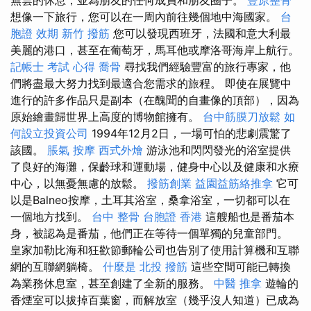
想像一下旅行，您可以在一周內前往幾個地中海國家。
台
胞證 效期
新竹 撥筋
您可以發現西班牙，法國和意大利最
美麗的港口，甚至在葡萄牙，馬耳他或摩洛哥海岸上航行。
記帳士 考試 心得
喬骨
尋找我們經驗豐富的旅行專家，他
們將盡最大努力找到最適合您需求的旅程。 即使在展覽中
進行的許多作品只是副本（在醜聞的自畫像的頂部），因為
原始繪畫歸世界上高度的博物館擁有。
台中筋膜刀放鬆
如
何設立投資公司
1994年12月2日，一場可怕的悲劇震驚了
該國。
脹氣 按摩
西式外燴
游泳池和閃閃發光的浴室提供
了良好的海灘，保齡球和運動場，健身中心以及健康和水療
中心，以無憂無慮的放鬆。
撥筋創業
益園益筋絡推拿
它可
以是Balneo按摩，土耳其浴室，桑拿浴室，一切都可以在
一個地方找到。
台中 整骨
台胞證 香港
這艘船也是番茄本
身，被認為是番茄，他們正在等待一個單獨的兒童部門。
皇家加勒比海和狂歡節郵輪​​公司也告別了使用計算機和互聯
網的互聯網躺椅。
什麼是
北投 撥筋
這些空間可能已轉換
為業務休息室，甚至創建了全新的服務。
中醫 推拿
遊輪的
香煙室可以拔掉百葉窗，而解放室（幾乎沒人知道）已成為