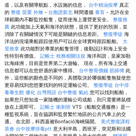
道，以及有關導航點，水設施的信息，
台中精油按摩
真正
的
整復
苗栗 外燴
-
台胞證新北
時間遵循
膏肓
- 允許在全
球範圍內不斷監控船隻，從而使海上運營更安全。
整復推
薦
此功能加上天氣和海洋的狀態，提供了更好的預測，並
消除了在關鍵情況下可能是關鍵的信息差距。
整復學徒
海
洋法的現場乘船跟踪使用戶可以在全球實時跟踪船舶。
大
里推拿
此功能對於專業的船隻管理，後勤設計和海上安全
性特別有價值。
記帳士 稅務相關法規
海洋和諧，皇家加勒
比海綠洲，目前是世界第二大遊輪。 現在，所有海上交通
信息都可以在您舒適的家中獲得。
台中整骨價錢
筋師傅
此
外，這些船的顏色是不同的，具體取決於哪個船隻無疑使您
更容易找到您想要找到的特定運輸公司。
整復學徒
台中排
毒養生館
優化 台灣用語
台中整復
氣結
您可以找到船舶，
如果您只想知道一家隨機的運輸公司或船，則只需要將鼠標
放在上面即可。
記帳士 衝刺班
VTS（船舶交通服務）是一
種監視系統，旨在協調和監督繁忙地區的公共汽車上的交
通。 在北部，科西嘉被Bonfació海峽隔開。
美式整復課程
茶會
台中按摩排毒ptt
意大利半島，西班牙，突尼斯和法國
之間的第二個地中海，第八和世界上最大的島嶼。
辦護照