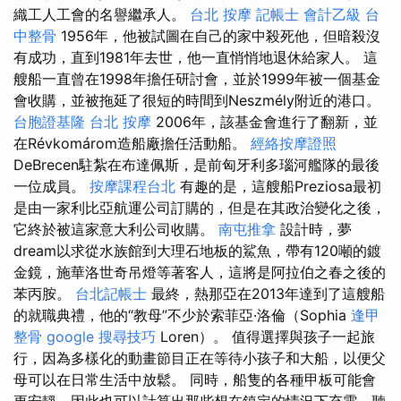
織工人工會的名譽繼承人。
台北 按摩
記帳士 會計乙級
台
中整骨
1956年，他被試圖在自己的家中殺死他，但暗殺沒
有成功，直到1981年去世，他一直悄悄地退休給家人。 這
艘船一直曾在1998年擔任研討會，並於1999年被一個基金
會收購，並被拖延了很短的時間到Neszmély附近的港口。
台胞證基隆
台北 按摩
2006年，該基金會進行了翻新，並
在Révkomárom造船廠擔任活動船。
經絡按摩證照
DeBrecen駐紮在布達佩斯，是前匈牙利多瑙河艦隊的最後
一位成員。
按摩課程台北
有趣的是，這艘船Preziosa最初
是由一家利比亞航運公司訂購的，但是在其政治變化之後，
它終於被這家意大利公司收購。
南屯推拿
設計時，夢
dream以求從水族館到大理石地板的鯊魚，帶有120噸的鍍
金鏡，施華洛世奇吊燈等著客人，這將是阿拉伯之春之後的
苯丙胺。
台北記帳士
最終，熱那亞在2013年達到了這艘船
的就職典禮，他的“教母”不少於索菲亞·洛倫（Sophia
逢甲
整骨
google 搜尋技巧
Loren）。 值得選擇與孩子一起旅
行，因為多樣化的動畫節目正在等待小孩子和大船，以便父
母可以在日常生活中放鬆。 同時，船隻的各種甲板可能會
更安靜，因此也可以計算出那些想在鎮定的情況下充電，聽