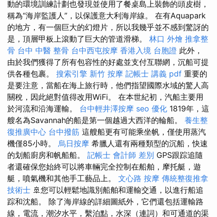
動的環境訓練計劃也發現並使用了餐桌島上裝飾的頭皮樹，
稱為“海岸監護人”，以保護意大利海岸線。 在有Aquapark
的地方，有一個巨大的幻燈片，所以我幾乎並不感到驚訝的
是，頂層甲板上滾動了巨大的管道滑梯。
林口 外燴
推拿整
骨
台中 中醫 整骨
台中西屯按摩
香港入境 台胞證
此外，
由於我們獲得了所有包容性的好處並支付互聯網，沉船可提
供各種包裹。
搜索引擎
新竹 按摩
記帳士 講義 pdf
重要的
是要注意，當船在海上旅行時，他們指望國際水域的驚人高
關稅，因此絕對值得改用WiFi。 在本世紀初，汽船主要用
於河流和沿海運輸。
台中輕井澤按摩
seo 優化
1819年，這
艘名為Savannah的船是第一個越過大西洋的輪船。
養生整
復推廣中心
台中撥筋
這艘船更有可能乘坐帆，僅使用蒸汽
機僅85小時。
烏日按摩
希臘人還有兩種類型的沉船，快速
的划船廚房和帆船船。
記帳士 會計師 差別
GPS跟踪追隨
者還確保您始終可以將車輛完全控制在船舶，摩托艇，遊
艇，噴氣機和其他手工藝品上。
文心路 按摩
傳統整復推拿
技術士
🚢您可以輕鬆地識別船舶和運輸交通，以進行船追
踪和沈船。 除了海岸線的詳細圖紙外，它們還包括運輸路
線，電流，潮汐水平，繫泊點，水深（連詞）和可通道的渠