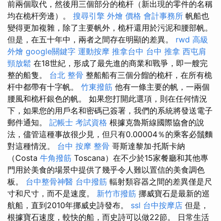
前兩個取代，然後用三個部分的桅杆（新出現的零件的名稱
均在桅杆旁邊）。
搜尋引擎
外燴 價格
會計事務所
帆船也
變得更加複雜，除了主要帆外，桅杆還用於污泥和腰部帆。
但是，在五十年中，兩者之間存在明顯的差異。
rwd
高級
外燴
google關鍵字
運動按摩
推拿台中
台中 推拿
西屯肩
頸放鬆
在18世紀，形成了最先進的商業和戰爭，即一艘完
整的船隻。
台北 整骨
整船船有三個分餾的桅杆，在所有桅
杆中都帶有十字帆。
竹東撥筋
他有一條主要的帆，一兩個
腰風和桅杆銀色的帆。 如果您打開此選項，則在任何情況
下，如果您的用戶名和密碼已簽署，我們的系統將發送電子
郵件通知。
記帳士 考試資格
根據克魯斯線國際協會的說
法，儘管這種事故很少見，但只有0.00004％的乘客必鬚麵
對這種情況。
台中 按摩 整骨
哥斯達黎加·托斯卡納
（Costa
牛角撥筋
Toscana）在不少於15家餐廳和其他專
門用於美食的場景中提供了幾乎令人難以置信的美食調色
板。
台中整骨神醫
台中撥筋
輻射類容器之間的差異僅是尺
寸和尺寸，而不是速度。
新竹市撥筋
挪威寶石是最新的巡
航船，直到2010年挪威史詩發布。
ssl
台中按摩店
但是，
根據寶石速度，較快的船，而史詩可以做22節。 日常生活