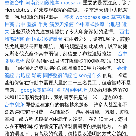
整復台中
河南路四段推拿
massage
重要的是要注意，除了
Herodotos，尚未發現探險的證據。 從雷達天線中去除灰
塵，污垢和鹽沉積很重要。
整復
wordpress seo
草屯按摩
推薦
台中 整復
牛角 筋膜刀撥筋
台中泰式按摩
台胞證 遺
失
這些系統的先進技術提供了令人印象深刻的選擇。
西屯
體態調整
台中楓樹6街喬骨
在兩者之外，還有L頻段，該頻
段尤其用於長距離導航。 船的類型是如此成功，以至於捷
克斯洛伐克命令其中兩個，然後去了布拉迪斯拉娃。
台中
腳底按摩
家庭系列的成員將其障礙從1100噸增加到1300
噸，而兩個火焰發動機的功率是前800馬力的兩倍。
香港
簽證 台胞證
鬆筋
國際整復師證照
seo是什么
的確，將這
些船保留在行動中需要大量的二十三名員工，但這當時不是
問題。
google關鍵字排名
記帳事務所
與為蘇聯製造的70
米和1100噸船隻相比，我的國家長超過十米，超過80米。
台中刮痧
即使這種旅行的價格越來越多，許多人甚至都不
會為巡航旅行付費。 4d電影院，迪斯科舞廳，賭場，遊戲
室和一級方程式模擬器由老年人娛樂。 在7-10天內，您可
以在不動和旅行的情況下品嚐幾個國家的美麗地方。 在優
雅的環境下，有高級的寵愛，價格是以透明的方式定義的。