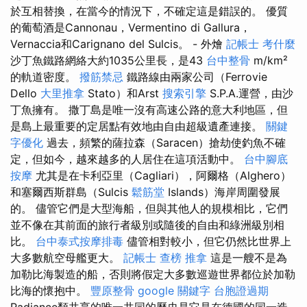
於互相替換，在當今的情況下，不確定這是錯誤的。 優質
的葡萄酒是Cannonau，Vermentino di Gallura，
Vernaccia和Carignano del Sulcis。 - 外燴
記帳士 考什麼
沙丁魚鐵路網絡大約1035公里長，是43
台中整骨
m/km²
的軌道密度。
撥筋禁忌
鐵路線由兩家公司（Ferrovie
Dello
大里推拿
Stato）和Arst
搜索引擎
S.P.A.運營，由沙
丁魚擁有。 撒丁島是唯一沒有高速公路的意大利地區，但
是島上最重要的定居點有效地由自由超級遺產連接。
關鍵
字優化
過去，頻繁的薩拉森（Saracen）搶劫使釣魚不確
定，但如今，越來越多的人居住在這項活動中。
台中腳底
按摩
尤其是在卡利亞里（Cagliari），阿爾格（Alghero）
和塞爾西斯群島（Sulcis
鬆筋堂
Islands）海岸周圍發展
的。 儘管它們是大型海船，但與其他人的規模相比，它們
並不像在其前面的旅行者級別或隨後的自由和綠洲級別相
比。
台中泰式按摩排毒
儘管相對較小，但它仍然比世界上
大多數航空母艦更大。
記帳士 查榜
推拿
這是一艘不是為
加勒比海製造的船，否則將假定大多數巡遊世界都位於加勒
比海的懷抱中。
豐原整骨
google 關鍵字
台胞證過期
Radiance類共享的唯一共同的歷史是它是在德國的同一造