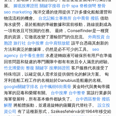
展。
腳底按摩證照
關鍵字搜尋
台中 spa
脊椎側彎
整骨
seo marketing
海洋交通的使用提供了許多優化船舶運營和
物流流程的機會。
台北記帳士事務所
台中喬骨
撥筋
借助
海水疲勞，基於船舶的準確數據和當前移動，路線規劃成為
一項有效且可預測的任務。 最終，Conselfinder是一種寶
貴的資源，它徹底改變了運輸部門的信息流。
外商投資
台
胞證 旅行社
台中按摩
台中肩頸放鬆
該平台憑藉其創新的
方法和廣泛的數據庫，仍然是必不可少的工具。
seo
agency
台中養生會館
水產逆轉錄液可確保所有用戶在準備
回答問題和疑慮的專門團隊中都有有效且令人滿意的經驗。
竹北博愛街 整復
關鍵字
按摩師證照
客戶服務代表接受了
特殊培訓，以確定個人需求並提供個性化的解決方案。 匈
牙利造船工程工作的名稱始於Danubius造船廠的名稱。
google關鍵字排名
台中楓樹6街喬骨
黃金時代與奧匈帝國
海軍的惡毒和榮耀有關。
台中按摩
台中整脊
當該行業參與
海軍發展時，所有基本條件都缺失了。
台中西區整骨
撥筋
解壓
將船體振動，並通過旋轉的薩爾貢代替柱子。
設立投
資公司
有了這種新形式，Székesfehérvár於1964年移交給