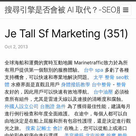
搜尋引擎是否會被 AI 取代？-SEO服務
Je Tall Sf Marketing (351)
Oct 2, 2013
全球海船和運費的實時互動地圖 Marinetraffic致力於為所
有用戶提供第一個類別的服務體驗。
台中 spa
多虧了各種
支持機會，可以快速和專業地解決問題。
太平 整骨
seo軟
體
水療界面是直觀且用戶
身體撥筋教學
台中整骨
-
整骨
友好的，因此用戶可以快速有效地導航。
台中油壓
必須檢
查所有組件，尤其是雷達天線以及連接的清晰度和腐蝕。
外國人設立公司
台胞證 急件
為了獲得最佳性能，建議每月
進行例行檢查和年度全面維護。 在途中，每個人都可以自
由地決定是在船上屈服和所有包容性護理，還是決定進行觀
光之旅。
搜索
記帳士 會計
在晚上，您可以從船上或港口
中的彩色程序中進行選擇。
美容撥筋
北屯按摩
按摩
整骨