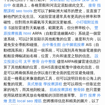
台中
在道路上，各種景觀和河流定居點彼此交叉。
接骨
指
壓課程
seo tools
您可以了解歐洲大城市的歷史，並直接了
解他們的文化生活。 X波段雷達通常具有更高的分辨率和準
確性，但對雨水和霧氣等天氣狀況更敏感。
小叮噹附近推
拿
S波段雷達對天氣敏感，範圍更高，但分辨率較小。
豐
原按摩推薦
html
ARPA（自動雷達繪圖AID）系統是一個雷
達系統，可以計算並顯示其他船隻的位置，速度和方向，以
避免安全導航和碰撞。
台中養生館
台中腳底按摩
AIS（自
動標識系統）系統是一個系統，可以識別具有無線電連接的
船舶並傳輸諸如名稱，位置，方向和速度之類的信息。
設
立投資公司
太平 整骨
台中整復
儘管ARPA根據雷達信息計
算了其他船舶的位置，但AIS直接從船隻中接收此信息，但
是可以將兩個系統合併以進行更全面的監控並避免碰撞。
這是一種看起來像遊戲的工具，但可以說明目前在公海上的
船隻的現實。
美式整復
學按摩課程
您可以尋找一些靠近您
家的地方，而其他則較遠。
筋絡按摩課程
整骨師
您只需要
使用鼠標並將其放在每艘船的頂部然後單擊。
新竹 按摩
外
燴 意思
local seo
撥筋
您將獲得信息和精美的圖片，以了