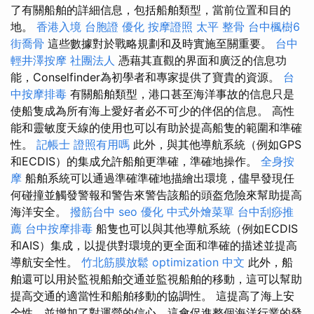
了有關船舶的詳細信息，包括船舶類型，當前位置和目的
地。
香港入境 台胞證
優化
按摩證照
太平 整骨
台中楓樹6
街喬骨
這些數據對於戰略規劃和及時實施至關重要。
台中
輕井澤按摩
社團法人
憑藉其直觀的界面和廣泛的信息功
能，Conselfinder為初學者和專家提供了寶貴的資源。
台
中按摩排毒
有關船舶類型，港口甚至海洋事故的信息只是
使船隻成為所有海上愛好者必不可少的伴侶的信息。 高性
能和靈敏度天線的使用也可以有助於提高船隻的範圍和準確
性。
記帳士 證照有用嗎
此外，與其他導航系統（例如GPS
和ECDIS）的集成允許船舶更準確，準確地操作。
全身按
摩
船舶系統可以通過準確準確地描繪出環境，儘早發現任
何碰撞並觸發警報和警告來警告該船的頭盔危險來幫助提高
海洋安全。
撥筋台中
seo 優化
中式外燴菜單
台中刮痧推
薦
台中按摩排毒
船隻也可以與其他導航系統（例如ECDIS
和AIS）集成，以提供對環境的更全面和準確的描述並提高
導航安全性。
竹北筋膜放鬆
optimization 中文
此外，船
舶還可以用於監視船舶交通並監視船舶的移動，這可以幫助
提高交通的適當性和船舶移動的協調性。 這提高了海上安
全性，並增加了對運營的信心，這會促進整個海洋行業的發