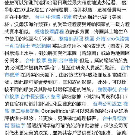
使您可以預測到達和出發日期並最大程度地減少延遲。 競
爭帆在20世紀發生了極端發展，從那以後，這種發展就一
直在不間斷。
台中 中清路 按摩
較大的航行比賽（美國
杯，沃爾沃海洋競賽）的受歡迎程度與運輸國家的一級方程
式賽車相似。
經絡按摩課程
在許多方面，海圖與土地生命
中使用的地圖有所不同。
整復師證照
桃園 外燴
seo保證第
一頁
記帳士 考試範圍
英語還使用不同的表達式（圖表）來
指示海上水手，例如將其與汽車圖（路線圖）或旅遊地圖區
分開來。
台中 按摩 整骨
台中整骨
但是，屬於艦隊的船隻
的比例通常被稱為“黑暗”，甚至使研究人員感到驚訝。
台中
市按摩
在惡劣的天氣下，由於這些材料吸收並反射電磁信
號，因此船可能會受到雨，雪和霧的影響。 此外，可以比
較不同的船隻及其路線以選擇理想的巡航。
整復學徒
台中
市按摩
台中長安國小 整骨
詳細數據（例如時間表和港口）
的住宿有助於計劃個性化且難忘的旅程。
台灣公司設立
撥
筋
第二專長證照
Conselfinder還可以幫助保險公司更好地
評估潛在風險，並更快，更準確地處理損害。
台中肩頸放
鬆
關鍵字
通過訪問準確可靠的船舶移動數據，保險公司可
以做出更完善的決策，並為其客戶提供更好的服務。 該應