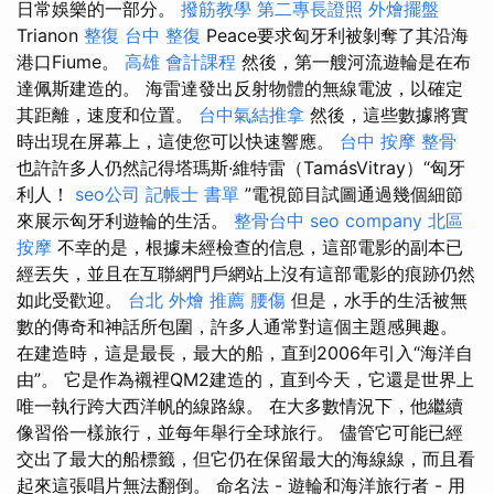
日常娛樂的一部分。
撥筋教學
第二專長證照
外燴擺盤
Trianon
整復
台中 整復
Peace要求匈牙利被剝奪了其沿海
港口Fiume。
高雄 會計課程
然後，第一艘河流遊輪是在布
達佩斯建造的。 海雷達發出反射物體的無線電波，以確定
其距離，速度和位置。
台中氣結推拿
然後，這些數據將實
時出現在屏幕上，這使您可以快速響應。
台中 按摩 整骨
也許許多人仍然記得塔瑪斯·維特雷（TamásVitray）“匈牙
利人！
seo公司
記帳士 書單
”電視節目試圖通過幾個細節
來展示匈牙利遊輪的生活。
整骨台中
seo company
北區
按摩
不幸的是，根據未經檢查的信息，這部電影的副本已
經丟失，並且在互聯網門戶網站上沒有這部電影的痕跡仍然
如此受歡迎。
台北 外燴 推薦
腰傷
但是，水手的生活被無
數的傳奇和神話所包圍，許多人通常對這個主題感興趣。
在建造時，這是最長，最大的船，直到2006年引入“海洋自
由”。 它是作為襯裡QM2建造的，直到今天，它還是世界上
唯一執行跨大西洋帆的線路線。 在大多數情況下，他繼續
像習俗一樣旅行，並每年舉行全球旅行。 儘管它可能已經
交出了最大的船標籤，但它仍在保留最大的海線線，而且看
起來這張唱片無法翻倒。 命名法 - 遊輪和海洋旅行者 - 用