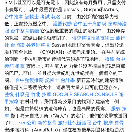
SIM卡甚至可以是可充電卡，因此沒有每月費用，只需支付
卡費即可。 其中最重要的是Iglesias，Guspini和Arbus。
台中推拿
記帳士 考試 報名
目前，由於採礦的競爭力較
低，正處於危機之中。
護照代辦
台中五十肩筋膜
按摩師證
照
台中整骨價錢
它位於最重要的礦山的流程中，由於庫存
的耗盡，該礦山很快就關閉了。
傳統整復推拿技術士
旅行
社 台胞證
吳老師整復
Sassari地區也富含黃金，但出於環
境和安全原因，（CYANAN）提取尚未開始。 在拜占庭統
治期間，卡拉利斯市的帝國代表領導了該地區。
撥筋
台中
撥筋 推薦
實際上，拜占庭人的力量並沒有擴展到該島東部
的巴巴吉亞山，並且從六世紀到九世紀就有一個獨立的王
國。
台中整復推薦
記帳士 會計學
新石器時代的建築遺跡
僅僅是人口密度的大小，這表明大量人口可能已經存在。
整復
什麼是
竹北 按摩
GOOGLE SEARCH CONSOLE
逢
甲按摩
在村莊中，我們還為公眾目的找到了建築物，例
如。 但是由於特殊的遺傳庫存，也是島民的長壽。
脹氣 按
摩
撒丁島來自撒丁裔（“海人”）的名字，他們的攻擊被送回
了III。
seo公司
新竹整骨
旅行社代辦護照
台中 按摩 整骨
安娜·拉特科（AnnaRatkó）僅在梗塞後早期退休後就是紡